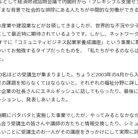
デルとして経済財政諮問会議で内閣府から「フレキシブル支援
ざまな背景で社会的な排除にある人たちが中間的な労働ができ
水産業や建設業などが台頭してきましたが、世界的な不況や少
として最近特に期待されているようです。しかし、ネットワー
けてすでに「コミュニティビジネス起業家養成講座」という事業
ついてお勉強するタイプだったものを、「私たちがやるのなら
た。
0名ほどの受講生が集まりました。ちょうど2003年の4月か
域の課題を知らなくてはならないと、それぞれの福祉分野に詳
な企業の社長さんにエネルギッシュに話してもらったり、最後
ーションし、発表しあいました。
時期にバタバタと実施した事業でしたが、やってみるとなかな
出会う受講生の皆さんや講師の方たちと情報交換したり、シミ
しいことに受講生のお一人がその講座をきっかけにして実際に