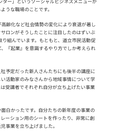
センター」というソーシャルビジネスメニューが
るような職場のことです。
子高齢化など社会情勢の変化により衰退が著し
クサロンがそうしたことに注目したのはずいぶ
に取り組んでいます。もともと、道立市民活動促
ば、『起業』を意識するやり方でしか考えられ
ら入社予定だった新人さんたちにも後半の講座に
しい活動家のみなさんから地域事情について学
には受講者でそれぞれ自分が立ち上げたい事業
か面白かったです。自分たちの新年度の事業の
ュレーション用のシートを作ったり、非常に創
託児事業を立ち上げました。