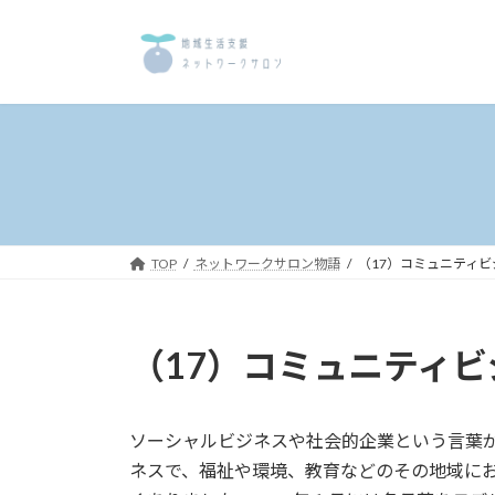
コ
ナ
ン
ビ
テ
ゲ
ン
ー
ツ
シ
へ
ョ
ス
ン
キ
に
ッ
移
プ
動
TOP
ネットワークサロン物語
（17）コミュニティ
（17）コミュニティ
ソーシャルビジネスや社会的企業という言葉
ネスで、福祉や環境、教育などのその地域に