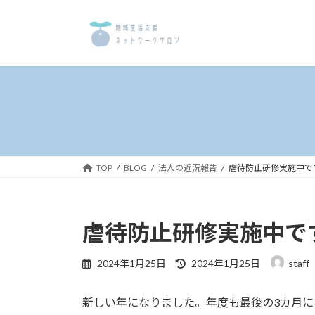
コ
ナ
ン
ビ
テ
ゲ
ン
ー
ツ
シ
へ
ョ
ス
ン
キ
に
ッ
移
プ
動
TOP
BLOG
法人の近況報告
虐待防止研修実施中で
虐待防止研修実施中で
最
2024年1月25日
2024年1月25日
staff
終
更
新しい年になりました。年度も最後の3カ月に
新