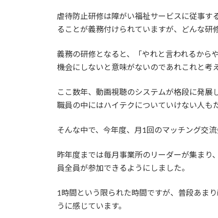
日
時
虐待防止研修は障がい福祉サービスに従事す
:
ることが義務付けられていますが、どんな研
義務の研修となると、「やれと言われるから
機会にしないと意味がないのであれこれと考
ここ数年、動画視聴のシステムが格段に発展
職員の中にはハイテクについていけない人も
そんな中で、今年度、月1回のマッチング交
昨年度までは毎月事業所のリーダーが集まり
員全員が参加できるようにしました。
1時間という限られた時間ですが、普段あま
うに感じています。