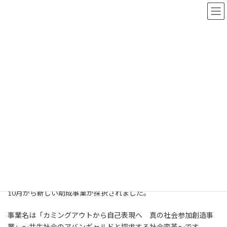
コ
ナ
ン
ビ
テ
ゲ
ン
ー
ツ
シ
へ
ョ
BLOG
ス
ン
キ
に
ッ
移
プ
動
TOP
BLOG
法人の近況報告
新しい休眠預金事業が始まりました
新しい休眠預金事業が始まりま
した
最
2023年10月11日
2023年10月11日
staff
終
更
10月から新しい助成事業が採択されました。
新
日
時
事業名は「カミングアウトから自己表現へ 真の社会参加創造事
:
業」～共生社会のアバンギャルドと探求する社会変革～です。