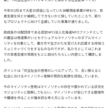
今年の3月まで大変お世話になっていた休眠預金事業が終わり、若
者支援を何とか継続してできないかと探していたところで、新た
なプロジェクトに向けて企画していた事業が通りました。
助成金の分配団体である認定NPO法人北海道NPOファンドとして
の趣旨は発達障がいとセクシュアルマイノリティのダブルマイノ
リティを対象として、働き方や生きかたを受け入れ応援する地域コ
ミュニティづくりをするものなのですが、私たちとしてはこれま
での若者支援の実践をもとに自分たちらしい内容として構想しま
した。
ポイントは「共生社会の啓発のレベルアップ」で、言い換えると
社会におけるマイノリティ理解の質的な転換を目指しています。
今のマイノリティ啓発はマイノリティの存在や置かれている状況を
マジョリティに理解してもらい、マイノリティが安心できる居場所
や職場を作ることが基本的な考え方になっています。