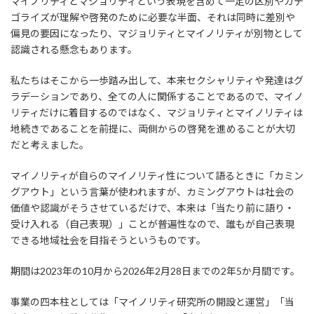
マイノリティとマジョリティという表現を含めて一定の区別やカテ
ゴライズが理解や啓発のために必要な半面、それは同時に差別や
偏見の要因になったり、マジョリティとマイノリティが別物として
認識される懸念もあります。
私たちはそこから一歩踏み出して、本来セクシャリティや発達はグ
ラデーションであり、全ての人に関係することであるので、マイノ
リティだけに着目するのではなく、マジョリティとマイノリティは
地続きであることを前提に、両側からの啓発を進めることが大切
だと考えました。
マイノリティが自らのマイノリティ性について語るときに「カミン
グアウト」という言葉が使われますが、カミングアウトは社会の
価値や認識がそうさせているだけで、本来は「当たり前に語り・
受け入れる（自己表現）」ことが普遍性なので、誰もが自己表現
できる地域社会を目指そうというものです。
期間は2023年の10月から2026年2月28日までの2年5か月間です。
事業の四本柱としては「マイノリティ研究所の開設と運営」「当