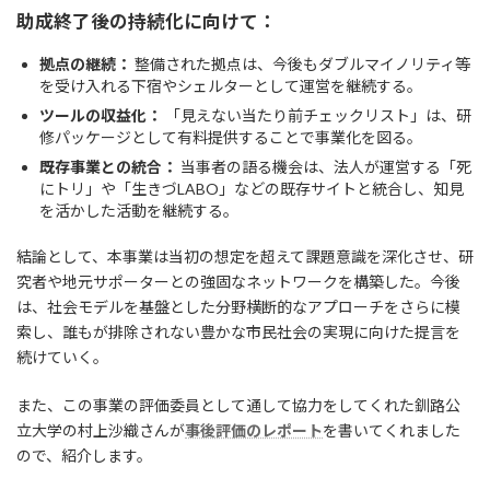
助成終了後の持続化に向けて：
拠点の継続：
整備された拠点は、今後もダブルマイノリティ等
を受け入れる下宿やシェルターとして運営を継続する。
ツールの収益化：
「見えない当たり前チェックリスト」は、研
修パッケージとして有料提供することで事業化を図る。
既存事業との統合：
当事者の語る機会は、法人が運営する「死
にトリ」や「生きづLABO」などの既存サイトと統合し、知見
を活かした活動を継続する。
結論として、本事業は当初の想定を超えて課題意識を深化させ、研
究者や地元サポーターとの強固なネットワークを構築した。今後
は、社会モデルを基盤とした分野横断的なアプローチをさらに模
索し、誰もが排除されない豊かな市民社会の実現に向けた提言を
続けていく。
また、この事業の評価委員として通して協力をしてくれた釧路公
立大学の村上沙織さんが
事後評価のレポート
を書いてくれました
ので、紹介します。