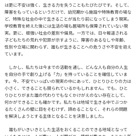
は更に不安は強く、生きる力を失うこともたびたびです。そして、
障害をもっているというだけで、幼児期から施設や特殊教育の場な
ど、特殊な社会の中で生きることが当たり前になってしまう現実。
学校教育を終えた後には生活の場も居場所も保障されていない現
実。更に、根強い社会の差別や偏見。一方では、日々報道される
子どもたちの荒れや犯罪が示すように、障害のあるなしや年齢、
性別や立場に関わらず、誰もが生きることへの危うさや不安を抱え
ています。
しかし、私たちは今までの活動を通し、どんな人も自分の人生
を自分の手で創り上げる「力」を持っていることを確信していま
す。今、不安でいっぱいの現実の中にあって、ひとりひとりの力は
小さく、できることも限られているかもしれません。でも、ひと
りひとりがまた誰の代わりでもなくかけがえのない存在として、
何かができることも確かです。私たちは地域で生きる中でぶつか
るたくさんの壁に目をそむけず、諦めることなく、それらの問題
を解決しようとする主体となることを決意しました。
誰もがいきいきとした生活をおくることのできる地域となって