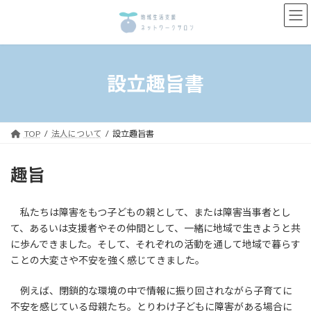
コ
ナ
ン
ビ
テ
ゲ
ン
ー
ツ
シ
へ
ョ
設立趣旨書
ス
ン
キ
に
ッ
移
プ
動
TOP
法人について
設立趣旨書
趣旨
私たちは障害をもつ子どもの親として、または障害当事者とし
て、あるいは支援者やその仲間として、一緒に地域で生きようと共
に歩んできました。そして、それぞれの活動を通して地域で暮らす
ことの大変さや不安を強く感じてきました。
例えば、閉鎖的な環境の中で情報に振り回されながら子育てに
不安を感じている母親たち。とりわけ子どもに障害がある場合に