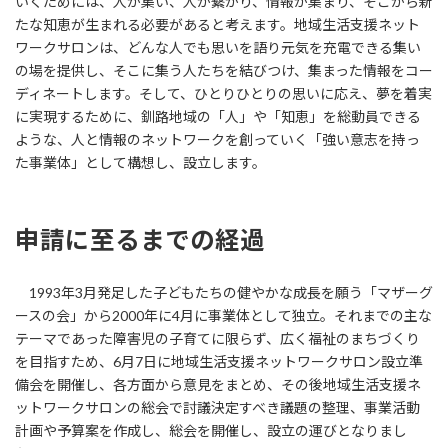
いくためには、人が集い、人が繋がり、情報が集まり、そこから新
たな知恵が生まれる必要があると考えます。地域生活支援ネット
ワークサロンは、どんな人でも思いを語り元気を充電できる集い
の場を提供し、そこに集う人たちを結びつけ、集まった情報をコー
ディネートします。そして、ひとりひとりの思いに応え、夢を着実
に実現するために、釧路地域の「人」や「知恵」を総動員できる
ような、人と情報のネットワークを創っていく「強い意志を持っ
た事業体」として構想し、設立します。
申請に至るまでの経過
1993年3月発足した子どもたちの健やかな成長を願う「マザーグ
ースの会」から2000年に4月に事業体として独立。それまでの主な
テーマであった障害児の子育てに限らず、広く福祉のまちづくり
を目指すため、6月7日に地域生活支援ネットワークサロン設立準
備会を開催し、各方面から意見をまとめ、その後地域生活支援ネ
ットワークサロンの総会で討議決定すべき議題の整理、事業活動
計画や予算案を作成し、総会を開催し、設立の運びとなりまし